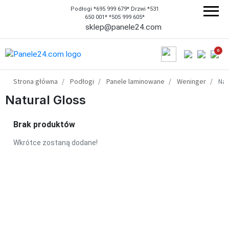
Podłogi *695 999 679* Drzwi *531
650 001* *505 999 605*
sklep@panele24.com
0
Strona główna
Podłogi
Panele laminowane
Weninger
Nat
Natural Gloss
Brak produktów
Wkrótce zostaną dodane!